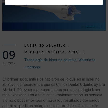
LÁSER NO ABLATIVO
09
MEDICINA ESTÉTICA FACIAL
Tecnología de láser no ablativo: Waterlase
Jul 2024
Fractional
En primer lugar, antes de hablaros de lo que es el láser no
ablativo, os recordamos que en Clínica Dental Odontic by Dra.
María J. Pérez siempre apostamos por la tecnología láser
más avanzada. Por eso cuando implementamos un servicio
siempre buscamos que ofrezca los resultados deseados;
además, que la tecnología sea confortable, mínimamente