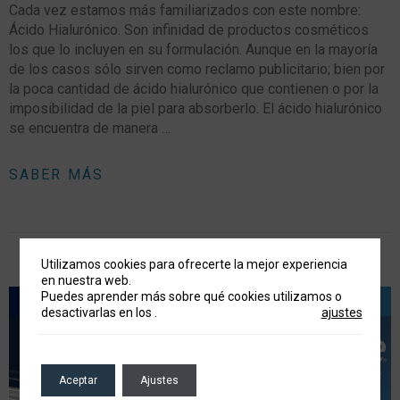
Cada vez estamos más familiarizados con este nombre:
Ácido Hialurónico. Son infinidad de productos cosméticos
los que lo incluyen en su formulación. Aunque en la mayoría
de los casos sólo sirven como reclamo publicitario; bien por
la poca cantidad de ácido hialurónico que contienen o por la
imposibilidad de la piel para absorberlo. El ácido hialurónico
se encuentra de manera …
SABER MÁS
Utilizamos cookies para ofrecerte la mejor experiencia
en nuestra web.
Puedes aprender más sobre qué cookies utilizamos o
desactivarlas en los
.
ajustes
Aceptar
Ajustes