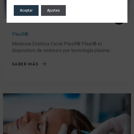
Aceptar
Ajustes
PlexR®
Medicina Estética Facial PlexR® Plexr® el
dispositivo de exéresis por tecnología plasma …
SABER MÁS