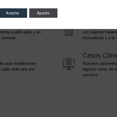
Aceptar
Ajustes
Servicios
mente cualificados y en
Los mejores tratam
 sonrisas.
innovadores y a la 
Casos Clíni
e unas instalaciones
Nuestros pacientes
 cada visita sea una
algunos casos de t
nosotros.