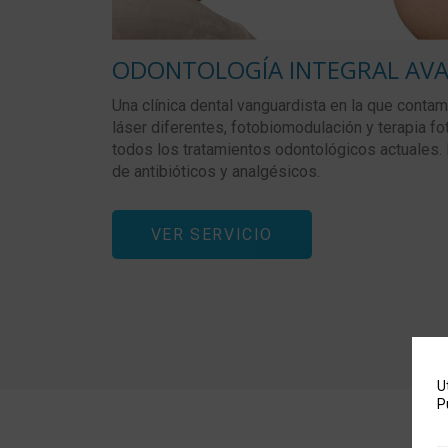
ODONTOLOGÍA INTEGRAL AV
Una clínica dental vanguardista en la que conta
láser diferentes, fotobiomodulación y terapia f
todos los tratamientos odontológicos actuales.
de antibióticos y analgésicos.
VER SERVICIO
U
P