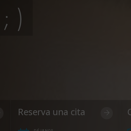
; )
Reserva una cita
DÉJANOS