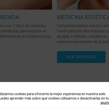
ANZADA
MEDICINA ESTÉTICA
mos con 7 tipos de unidades
Complementamos nuestro servic
otodinámica, para emplear en
Facial para una armonización c
 Minimizando al máximo el uso
arrugas estáticas y dinámicas
cronoenvejecimiento de la piel
VER SERVICIO
tilizamos cookies para ofrecerte la mejor experiencia en nuestra web.
uedes aprender más sobre qué cookies utilizamos o desactivarlas en l
ajust