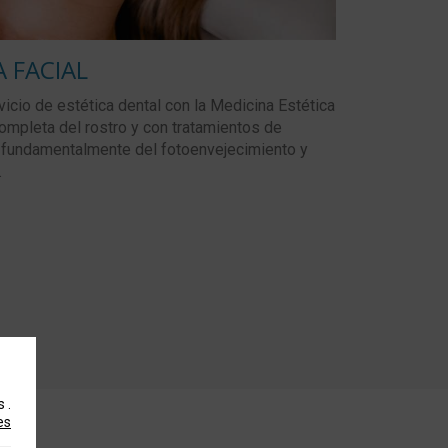
 FACIAL
io de estética dental con la Medicina Estética
ompleta del rostro y con tratamientos de
, fundamentalmente del fotoenvejecimiento y
.
os
.
es