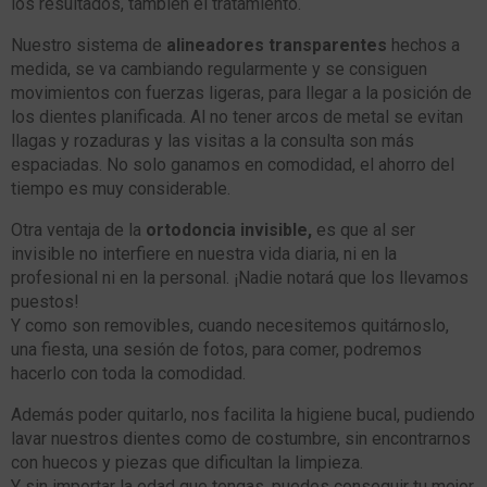
los resultados, también el tratamiento.
Nuestro sistema de
alineadores transparentes
hechos a
medida, se va cambiando regularmente y se consiguen
movimientos con fuerzas ligeras, para llegar a la posición de
los dientes planificada. Al no tener arcos de metal se evitan
llagas y rozaduras y las visitas a la consulta son más
espaciadas. No solo ganamos en comodidad, el ahorro del
tiempo es muy considerable.
Otra ventaja de la
ortodoncia invisible,
es que al ser
invisible no interfiere en nuestra vida diaria, ni en la
profesional ni en la personal. ¡Nadie notará que los llevamos
puestos!
Y como son removibles, cuando necesitemos quitárnoslo,
una fiesta, una sesión de fotos, para comer, podremos
hacerlo con toda la comodidad.
Además poder quitarlo, nos facilita la higiene bucal, pudiendo
lavar nuestros dientes como de costumbre, sin encontrarnos
con huecos y piezas que dificultan la limpieza.
Y sin importar la edad que tengas, puedes conseguir tu mejor